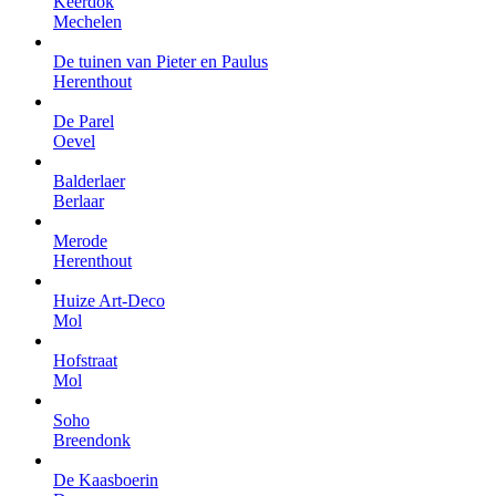
Keerdok
Mechelen
De tuinen van Pieter en Paulus
Herenthout
De Parel
Oevel
Balderlaer
Berlaar
Merode
Herenthout
Huize Art-Deco
Mol
Hofstraat
Mol
Soho
Breendonk
De Kaasboerin