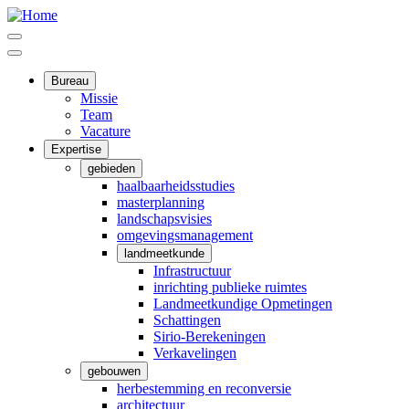
Overslaan
en
Menu
naar
Menu
de
inhoud
Bureau
Hoofdnavigatie
gaan
Missie
Team
Vacature
Expertise
gebieden
haalbaarheidsstudies
masterplanning
landschapsvisies
omgevingsmanagement
landmeetkunde
Infrastructuur
inrichting publieke ruimtes
Landmeetkundige Opmetingen
Schattingen
Sirio-Berekeningen
Verkavelingen
gebouwen
herbestemming en reconversie
architectuur