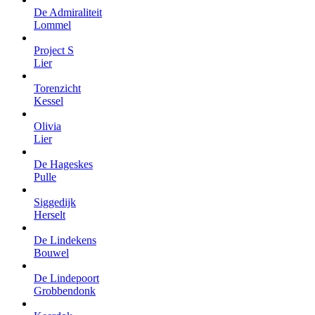
De Admiraliteit
Lommel
Project S
Lier
Torenzicht
Kessel
Olivia
Lier
De Hageskes
Pulle
Siggedijk
Herselt
De Lindekens
Bouwel
De Lindepoort
Grobbendonk