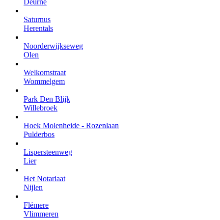
Deurne
Saturnus
Herentals
Noorderwijkseweg
Olen
Welkomstraat
Wommelgem
Park Den Blijk
Willebroek
Hoek Molenheide - Rozenlaan
Pulderbos
Lispersteenweg
Lier
Het Notariaat
Nijlen
Flémere
Vlimmeren