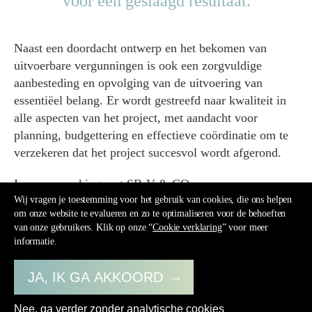
voor een geslaagd resultaat.
Naast een doordacht ontwerp en het bekomen van
uitvoerbare vergunningen is ook een zorgvuldige
aanbesteding en opvolging van de uitvoering van
essentiëel belang. Er wordt gestreefd naar kwaliteit in
alle aspecten van het project, met aandacht voor
planning, budgettering en effectieve coördinatie om te
verzekeren dat het project succesvol wordt afgerond.
In samenwerking met
SB-V & CO
.
Wij vragen je toestemming voor het gebruik van cookies, die ons helpen
om onze website te evalueren en zo te optimaliseren voor de behoeften
van onze gebruikers. Klik op onze “
Cookie verklaring
” voor meer
informatie.
JA, IK GA AKKOORD
© 2026 AP/ART
Facebook
Instagram
Disclaimer
Nee, ga verder zonder analytische cookies
SOCIAL