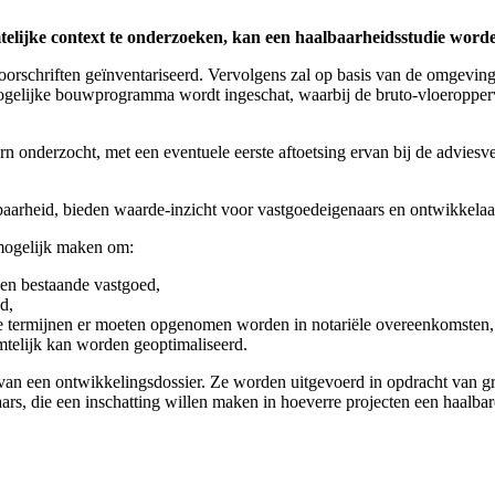
imtelijke context te onderzoeken, kan een haalbaarheidsstudie word
orschriften geïnventariseerd. Vervolgens zal op basis van de omgevin
lijke bouwprogramma wordt ingeschat, waarbij de bruto-vloeroppervlak
n onderzocht, met een eventuele eerste aftoetsing ervan bij de adviesv
rbaarheid, bieden waarde-inzicht voor vastgoedeigenaars en ontwikkelaa
mogelijk maken om:
een bestaande vastgoed,
d,
lke termijnen er moeten opgenomen worden in notariële overeenkomsten,
mtelijk kan worden geoptimaliseerd.
van een ontwikkelingsdossier. Ze worden uitgevoerd in opdracht van gr
s, die een inschatting willen maken in hoeverre projecten een haalbare