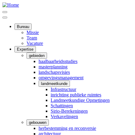
Overslaan
en
Menu
naar
Menu
de
inhoud
Bureau
Hoofdnavigatie
gaan
Missie
Team
Vacature
Expertise
gebieden
haalbaarheidsstudies
masterplanning
landschapsvisies
omgevingsmanagement
landmeetkunde
Infrastructuur
inrichting publieke ruimtes
Landmeetkundige Opmetingen
Schattingen
Sirio-Berekeningen
Verkavelingen
gebouwen
herbestemming en reconversie
architectuur