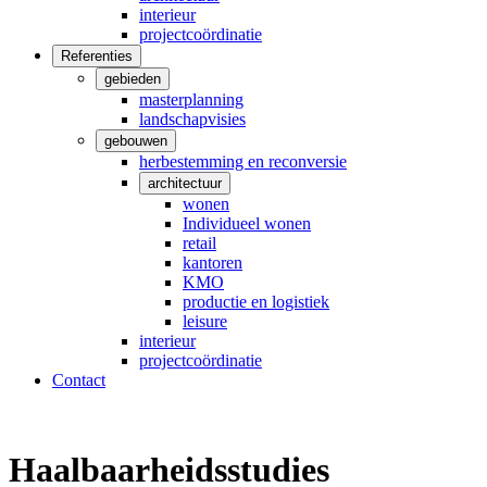
interieur
projectcoördinatie
Referenties
gebieden
masterplanning
landschapvisies
gebouwen
herbestemming en reconversie
architectuur
wonen
Individueel wonen
retail
kantoren
KMO
productie en logistiek
leisure
interieur
projectcoördinatie
Contact
Haalbaarheidsstudies