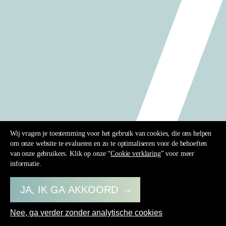
Wij vragen je toestemming voor het gebruik van cookies, die ons helpen
om onze website te evalueren en zo te optimaliseren voor de behoeften
van onze gebruikers. Klik op onze “
Cookie verklaring
” voor meer
informatie.
JA, IK GA AKKOORD
ARTISTIEK PLATFORM VOOR ARCHITECTUUR /
RUIMTE / TUIN & LANDSCHAP
Nee, ga verder zonder analytische cookies